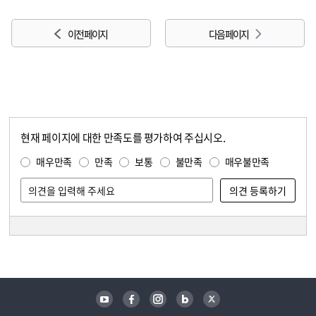
이전 페이지
다음 페이지
현재 페이지에 대한 만족도를 평가하여 주십시오.
콘텐츠 만족도 조사
만족도 조사
매우만족
만족
보통
불만족
매우불만족
담당자 정보
담당자 정보
유튜브
페이스북
인스타그램
블로그
트위터