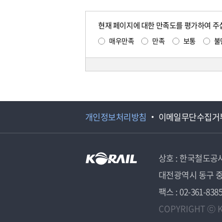
현재 페이지에 대한 만족도를 평가하여 주
매우만족
만족
보통
불
개인정보처리방침
이메일무단수집거
상호 : 한국철도공
대전광역시 동구 중
팩스 : 02-361-838
COPYRIGHT ⓒ K