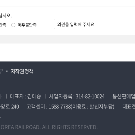
십시오.
만족
매우불만족
부
저작권정책
사
대표자 : 김태승
사업자등록 : 314-82-10024
통신판매업신
앙로 240
고객센터 : 1588-7788(이용료 : 발신자부담)
대표전화
5
OREA RAILROAD. ALL RIGHTS RESERVED.