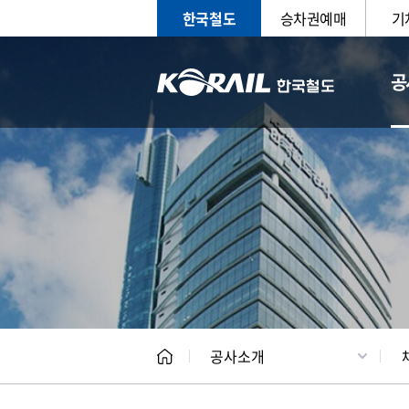
한국철도
승차권예매
기
공
CEO
일반현
공사소개