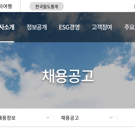
차여행
한국철도통계
사소개
정보공개
ESG경영
고객참여
주요
황
조직현황
채용정보
채용공고
채용정보
채용공고