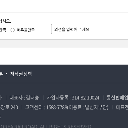
십시오.
만족
매우불만족
부
저작권정책
사
대표자 : 김태승
사업자등록 : 314-82-10024
통신판매업신
앙로 240
고객센터 : 1588-7788(이용료 : 발신자부담)
대표전화
5
OREA RAILROAD. ALL RIGHTS RESERVED.