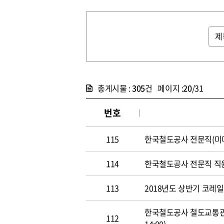
총게시물 :
305
건 페이지 :
20
/31
번호
115
한국철도공사 전문직(미디어홍
114
한국철도공사 전문직 직원 공개
113
2018년도 상반기 코레일 신
한국철도공사 철도교통관제사
112