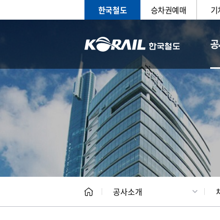
한국철도
승차권예매
기
공
CEO
일반현
공사소개