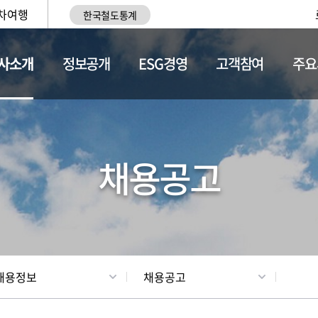
차여행
한국철도통계
사소개
정보공개
ESG경영
고객참여
주요
황
조직현황
채용정보
채용공고
채용정보
채용공고