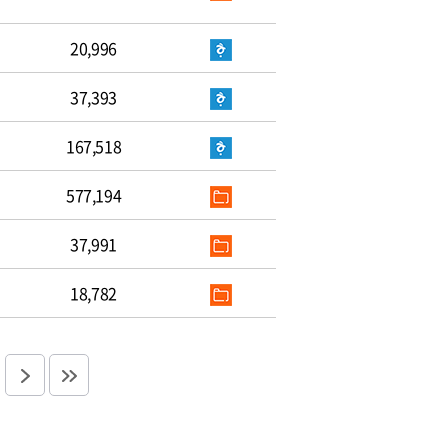
20,996
37,393
167,518
577,194
37,991
18,782