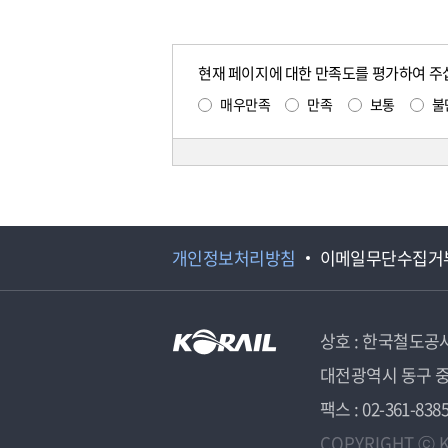
현재 페이지에 대한 만족도를 평가하여 주
매우만족
만족
보통
불
개인정보처리방침
이메일무단수집거
상호 : 한국철도공
대전광역시 동구 중
팩스 : 02-361-838
COPYRIGHT ⓒ K