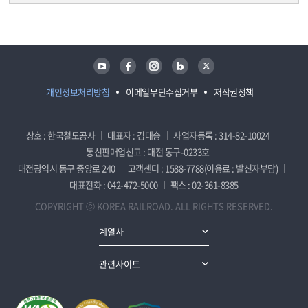
담당자 정보
담당자 정보
유튜브
페이스북
인스타그램
블로그
트위터
개인정보처리방침
이메일무단수집거부
저작권정책
상호 : 한국철도공사
대표자 : 김태승
사업자등록 : 314-82-10024
통신판매업신고 : 대전 동구-0233호
대전광역시 동구 중앙로 240
고객센터 : 1588-7788(이용료 : 발신자부담)
대표전화 : 042-472-5000
팩스 : 02-361-8385
COPYRIGHT ⓒ KOREA RAILROAD. ALL RIGHTS RESERVED.
계열사
관련사이트