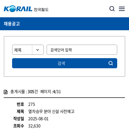
채용공고
검색
총게시물 :
305
건 페이지 :
4
/31
게시물 목록
코레일소개_경영공시_채용공고 목록 - 정보 제공
번호
275
제목
열차승무 분야 신설 사전예고
작성일
2025-08-01
조회수
32,630