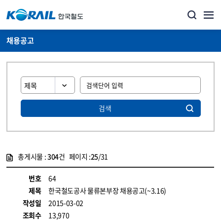
채용공고
검색
총게시물 :
304
건 페이지 :
25
/31
게시물 목록
코레일소개_경영공시_채용공고 목록 - 정보 제공
번호
64
제목
한국철도공사 물류본부장 채용공고(~3.16)
작성일
2015-03-02
조회수
13,970