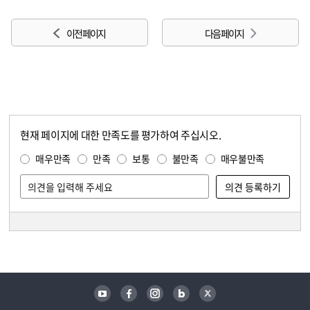
이전 페이지
다음 페이지
현재 페이지에 대한 만족도를 평가하여 주십시오.
콘텐츠 만족도 조사
만족도 조사
매우만족
만족
보통
불만족
매우불만족
담당자 정보
담당자 정보
유튜브
페이스북
인스타그램
블로그
트위터