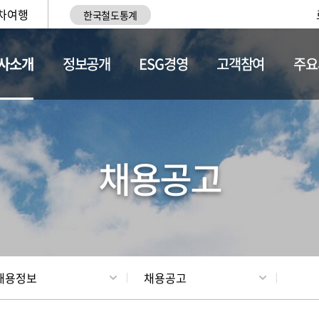
차여행
한국철도통계
사소개
정보공개
ESG경영
고객참여
주요
황
조직현황
채용정보
채용공고
채용정보
채용공고