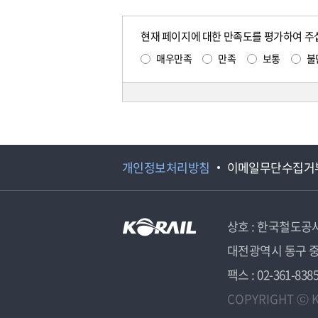
현재 페이지에 대한 만족도를 평가하여 주
매우만족
만족
보통
불
개인정보처리방침
이메일무단수집거
상호 : 한국철도공
대전광역시 동구 중
팩스 : 02-361-838
COPYRIGHT ⓒ K