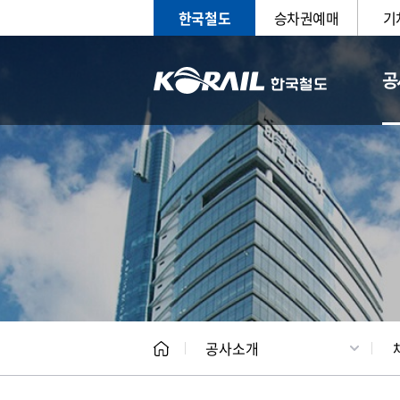
한국철도
승차권예매
기
공
CEO
일반현
공사소개