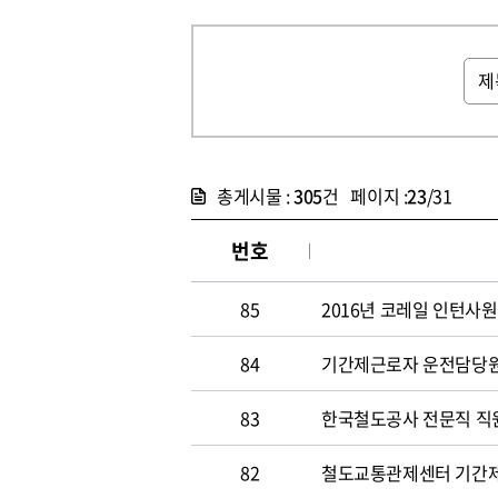
총게시물 :
305
건 페이지 :
23
/31
번호
85
2016년 코레일 인턴사원
84
기간제근로자 운전담당원 채
83
한국철도공사 전문직 직원 
82
철도교통관제센터 기간제