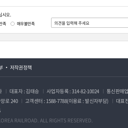
십시오.
만족
매우불만족
부
저작권정책
사
대표자 : 김태승
사업자등록 : 314-82-10024
통신판매업신
앙로 240
고객센터 : 1588-7788(이용료 : 발신자부담)
대표전화
5
OREA RAILROAD. ALL RIGHTS RESERVED.