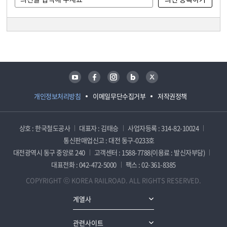
담당자 정보
담당자 정보
유튜브
페이스북
인스타그램
블로그
트위터
개인정보처리방침
이메일무단수집거부
저작권정책
상호 : 한국철도공사
대표자 : 김태승
사업자등록 : 314-82-10024
통신판매업신고 : 대전 동구-0233호
대전광역시 동구 중앙로 240
고객센터 : 1588-7788(이용료 : 발신자부담)
대표전화 : 042-472-5000
팩스 : 02-361-8385
COPYRIGHT ⓒ KOREA RAILROAD. ALL RIGHTS RESERVED.
계열사
관련사이트