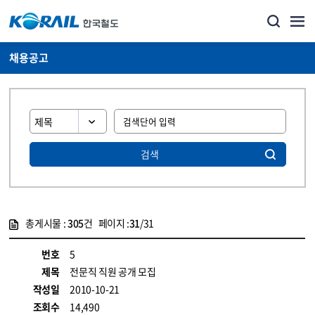
채용공고
검색
총게시물 :
305
건 페이지 :
31
/31
게시물 목록
코레일소개_경영공시_채용공고 목록 - 정보 제공
번호
5
제목
전문직 직원 공개 모집
작성일
2010-10-21
조회수
14,490