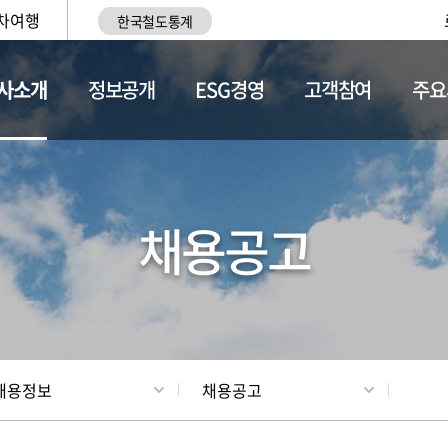
차여행
한국철도통계
사소개
정보공개
ESG경영
고객참여
주요
황
조직현황
채용정보
채용공고
채용정보
채용공고