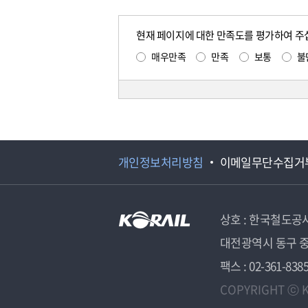
현재 페이지에 대한 만족도를 평가하여 주
매우만족
만족
보통
불
개인정보처리방침
이메일무단수집거
상호 : 한국철도공
대전광역시 동구 중
팩스 : 02-361-838
COPYRIGHT ⓒ K