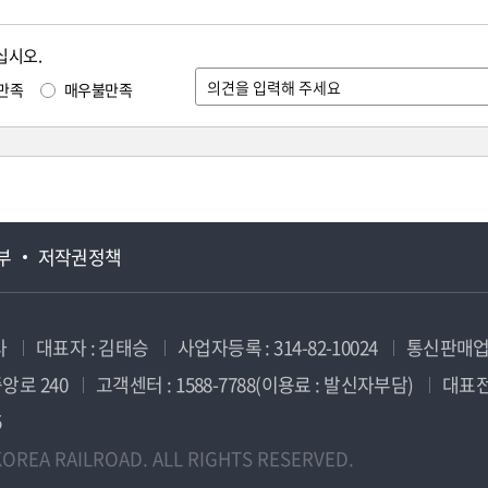
십시오.
만족
매우불만족
부
저작권정책
사
대표자 : 김태승
사업자등록 : 314-82-10024
통신판매업신
앙로 240
고객센터 : 1588-7788(이용료 : 발신자부담)
대표전화
5
OREA RAILROAD. ALL RIGHTS RESERVED.