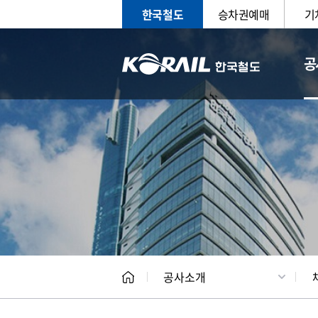
한국철도
승차권예매
기
공
CEO
일반현
공사소개