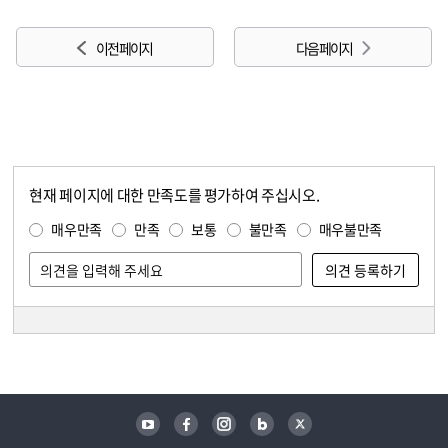
이전 페이지
다음 페이지
현재 페이지에 대한 만족도를 평가하여 주십시오.
콘텐츠 만족도 조사
만족도 조사
매우만족
만족
보통
불만족
매우불만족
담당자 정보
담당자 정보
유튜브
페이스북
인스타그램
블로그
트위터