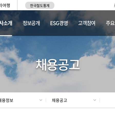
차여행
한국철도통계
사소개
정보공개
ESG경영
고객참여
주요
황
조직현황
채용정보
채용공고
채용정보
채용공고