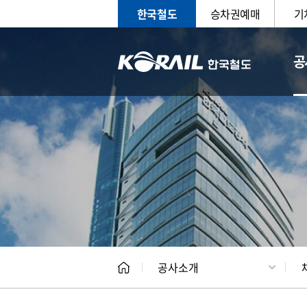
한국철도
승차권예매
기
공
CEO
일반현
공사소개