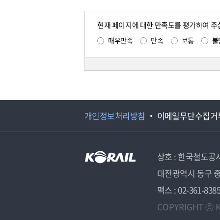
현재 페이지에 대한 만족도를 평가하여 주
매우만족
만족
보통
불
개인정보처리방침
이메일무단수집거
상호 : 한국철도공
대전광역시 동구 중
팩스 : 02-361-838
COPYRIGHT ⓒ K