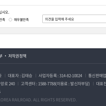
십시오.
만족
매우불만족
부
저작권정책
사
대표자 : 김태승
사업자등록 : 314-82-10024
통신판매업신
앙로 240
고객센터 : 1588-7788(이용료 : 발신자부담)
대표전화
5
OREA RAILROAD. ALL RIGHTS RESERVED.