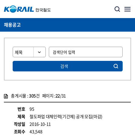
채용공고
검색
총게시물 :
305
건 페이지 :
22
/31
게시물 목록
코레일소개_경영공시_채용공고 목록 - 정보 제공
번호
95
제목
철도파업 대체인력(기간제) 공개 모집(마감)
작성일
2016-10-11
조회수
43,548