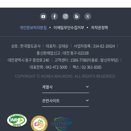
유튜브
페이스북
인스타그램
블로그
트위터
개인정보처리방침
이메일무단수집거부
저작권정책
상호 : 한국철도공사
대표자 : 김태승
사업자등록 : 314-82-10024
통신판매업신고 : 대전 동구-0233호
대전광역시 동구 중앙로 240
고객센터 : 1588-7788(이용료 : 발신자부담)
대표전화 : 042-472-5000
팩스 : 02-361-8385
COPYRIGHT ⓒ KOREA RAILROAD. ALL RIGHTS RESERVED.
계열사
관련사이트