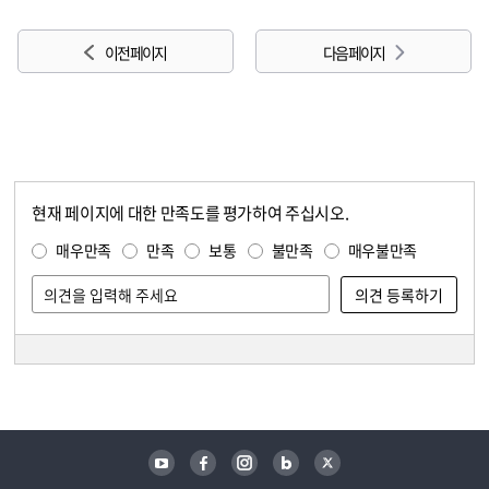
이전 페이지
다음 페이지
현재 페이지에 대한 만족도를 평가하여 주십시오.
콘텐츠 만족도 조사
만족도 조사
매우만족
만족
보통
불만족
매우불만족
담당자 정보
담당자 정보
유튜브
페이스북
인스타그램
블로그
트위터