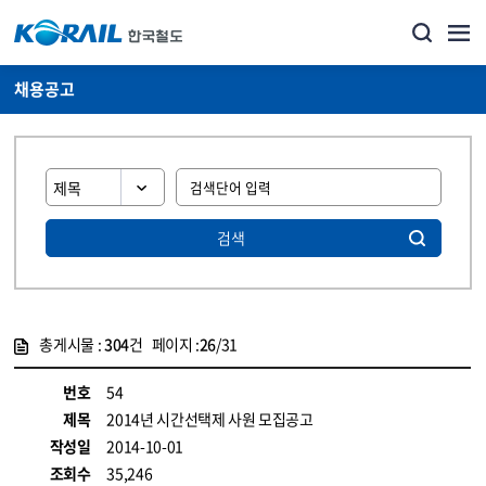
채용공고
검색
총게시물 :
304
건 페이지 :
26
/31
게시물 목록
코레일소개_경영공시_채용공고 목록 - 정보 제공
번호
54
제목
2014년 시간선택제 사원 모집공고
작성일
2014-10-01
조회수
35,246