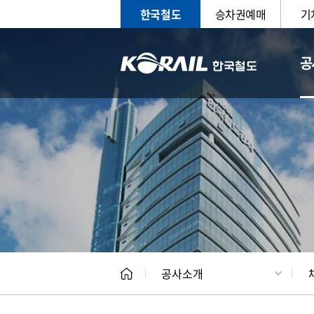
한국철도
승차권예매
기
공
CEO
일반현
공사소개