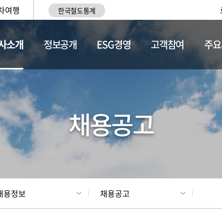
차여행
한국철도통계
사소개
정보공개
ESG경영
고객참여
주요
황
조직현황
채용정보
채용공고
채용정보
채용공고