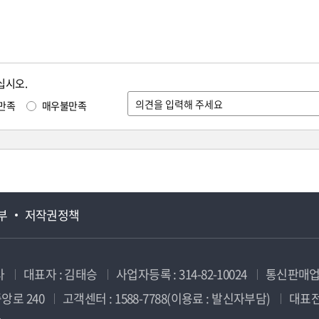
십시오.
만족
매우불만족
부
저작권정책
사
대표자 : 김태승
사업자등록 : 314-82-10024
통신판매업신
앙로 240
고객센터 : 1588-7788(이용료 : 발신자부담)
대표전화