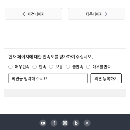
이전 페이지
다음 페이지
현재 페이지에 대한 만족도를 평가하여 주십시오.
콘텐츠 만족도 조사
만족도 조사
매우만족
만족
보통
불만족
매우불만족
담당자 정보
담당자 정보
유튜브
페이스북
인스타그램
블로그
트위터