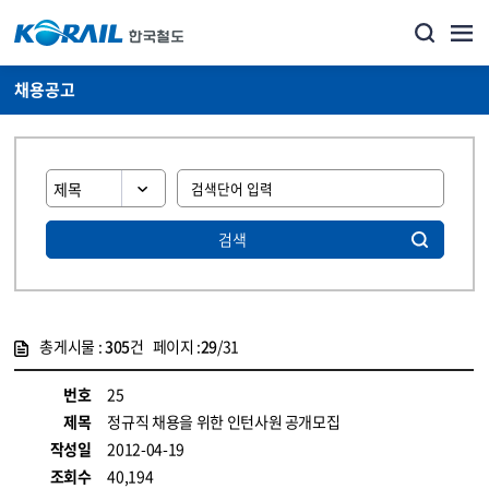
채용공고
검색
총게시물 :
305
건 페이지 :
29
/31
게시물 목록
코레일소개_경영공시_채용공고 목록 - 정보 제공
번호
25
제목
정규직 채용을 위한 인턴사원 공개모집
작성일
2012-04-19
조회수
40,194