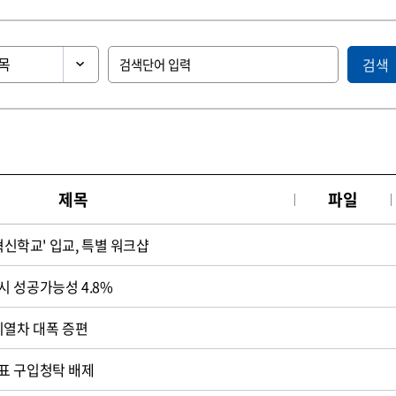
검색
제목
파일
'혁신학교' 입교, 특별 워크샵
 성공가능성 4.8%
시열차 대폭 증편
표 구입청탁 배제