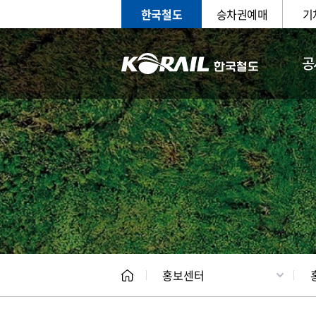
한국철도
승차권예매
기
공
홍보
문화사
홍보센터