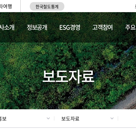
차여행
한국철도통계
사소개
정보공개
ESG경영
고객참여
주요
업
갤러리
기차소개
보도자료
홍보
보도자료