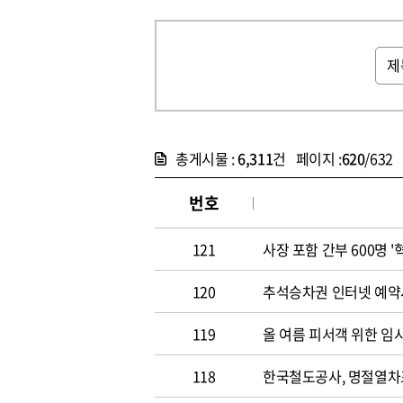
총게시물 :
6,311
건 페이지 :
620
/632
번호
121
사장 포함 간부 600명 
120
추석승차권 인터넷 예약시
119
올 여름 피서객 위한 임
118
한국철도공사, 명절열차