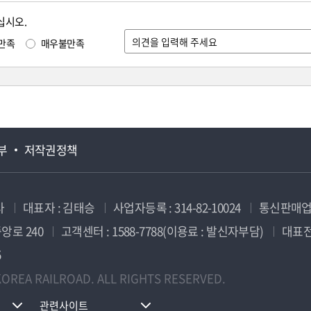
십시오.
만족
매우불만족
부
저작권정책
사
대표자 : 김태승
사업자등록 : 314-82-10024
통신판매업신
앙로 240
고객센터 : 1588-7788(이용료 : 발신자부담)
대표전화
5
OREA RAILROAD. ALL RIGHTS RESERVED.
관련사이트