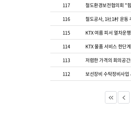
117
철도환경
116
철도공사, 1社1村 운동
115
KTX 여름 피서 열차운행
114
KTX 물품 서비스 한단
113
저렴한 가격의 회의공간
112
보선장비 수탁정비사업