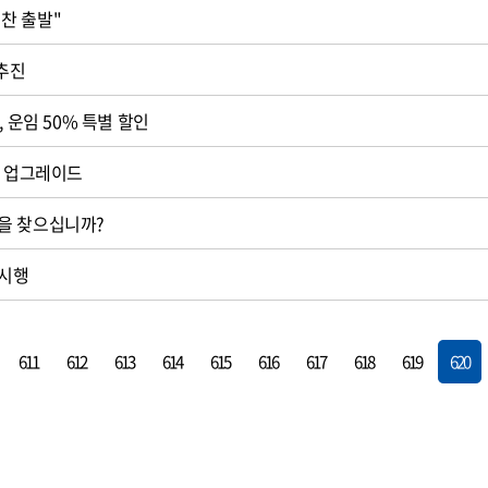
보전협의회 "힘찬 출발"
 추진
, 운임 50% 특별 할인
계 업그레이드
을 찾으십니까?
 시행
611
612
613
614
615
616
617
618
619
620