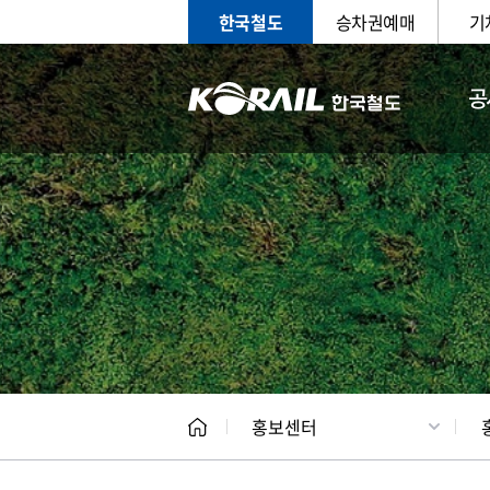
한국철도
승차권예매
기
공
홍보
문화사
홍보센터