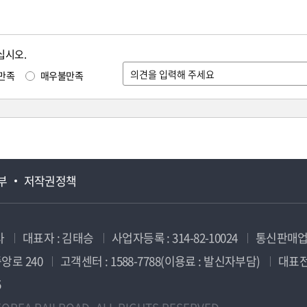
십시오.
만족
매우불만족
부
저작권정책
사
대표자 : 김태승
사업자등록 : 314-82-10024
통신판매업신
앙로 240
고객센터 : 1588-7788(이용료 : 발신자부담)
대표전화
5