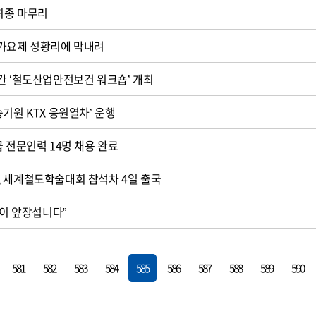
 최종 마무리
작가요제 성황리에 막내려
간 ‘철도산업안전보건 워크숍’ 개최
기원 KTX 응원열차’ 운행
급 전문인력 14명 채용 완료
, 세계철도학술대회 참석차 4일 출국
일이 앞장섭니다”
581
582
583
584
585
586
587
588
589
590