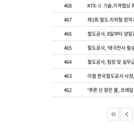
468
KTX-Ⅱ 기술.가격협상
467
제1회 철도.지하철 창
466
철도공사, 8일부터 양일
465
철도공사, ‘태극전사 필승
464
철도공사, 팀장 및 실무
463
이철 한국철도공사 사장
462
“푸른 산 맑은 물, 코레