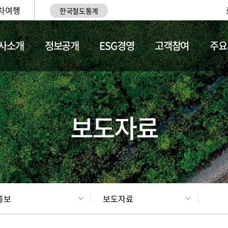
차여행
한국철도통계
사소개
정보공개
ESG경영
고객참여
주요
업
갤러리
기차소개
보도자료
홍보
보도자료