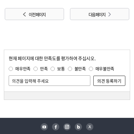
이전 페이지
다음 페이지
현재 페이지에 대한 만족도를 평가하여 주십시오.
콘텐츠 만족도 조사
만족도 조사
매우만족
만족
보통
불만족
매우불만족
담당자 정보
담당자 정보
유튜브
페이스북
인스타그램
블로그
트위터