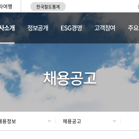
차여행
한국철도통계
사소개
정보공개
ESG경영
고객참여
주요
황
조직현황
채용정보
채용공고
채용정보
채용공고