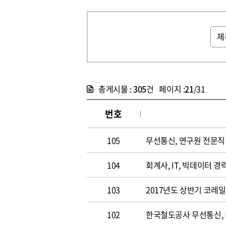
총게시물 :
305
건 페이지 :
21
/31
번호
105
무선통신, 연구원 전문직 채
104
회계사, IT, 빅데이터 경력
103
2017년도 상반기 코레
102
한국철도공사 무선통신,