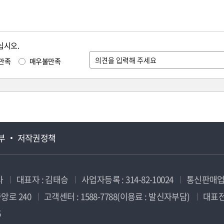
십시오.
만족
매우불만족
부
저작권정책
사
대표자 : 김태승
사업자등록 : 314-82-10024
통신판매업신
앙로 240
고객센터 : 1588-7788(이용료 : 발신자부담)
대표전화
5