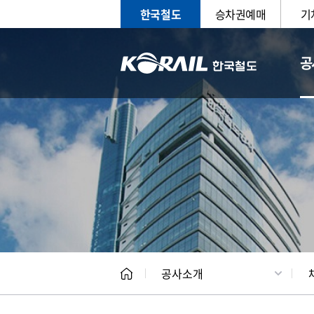
한국철도
승차권예매
기
공
CEO
일반현
공사소개