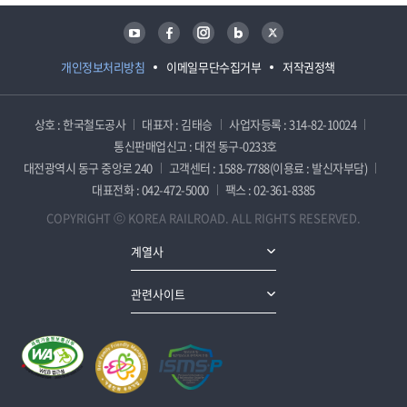
유튜브
페이스북
인스타그램
블로그
트위터
개인정보처리방침
이메일무단수집거부
저작권정책
상호 : 한국철도공사
대표자 : 김태승
사업자등록 : 314-82-10024
통신판매업신고 : 대전 동구-0233호
대전광역시 동구 중앙로 240
고객센터 : 1588-7788(이용료 : 발신자부담)
대표전화 : 042-472-5000
팩스 : 02-361-8385
COPYRIGHT ⓒ KOREA RAILROAD. ALL RIGHTS RESERVED.
계열사
관련사이트