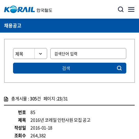
채용공고
검색
총게시물 :
305
건 페이지 :
23
/31
게시물 목록
코레일소개_경영공시_채용공고 목록 - 정보 제공
번호
85
제목
2016년 코레일 인턴사원 모집 공고
작성일
2016-01-18
조회수
264,382