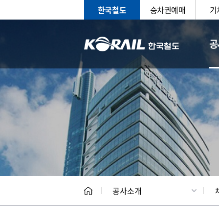
한국철도
승차권예매
기
공
CEO
일반현
공사소개