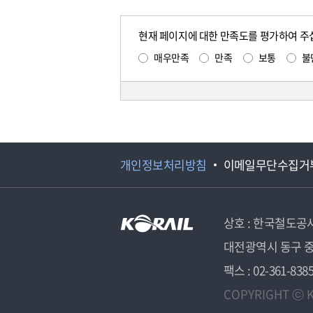
현재 페이지에 대한 만족도를 평가하여 주
매우만족
만족
보통
불
개인정보처리방침
이메일무단수집거
상호 : 한국철도공
대전광역시 동구 중
팩스 : 02-361-838
COPYRIGHT ⓒ K