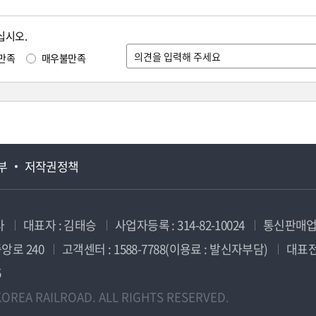
십시오.
만족
매우불만족
부
저작권정책
사
대표자 : 김태승
사업자등록 : 314-82-10024
통신판매업신
앙로 240
고객센터 : 1588-7788(이용료 : 발신자부담)
대표전화
5
OREA RAILROAD. ALL RIGHTS RESERVED.