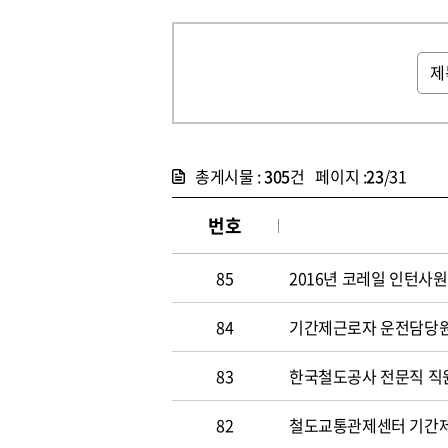
총게시물 :
305
건 페이지 :
23
/31
번호
85
2016년 코레일 인턴사원
84
기간제근로자 운전담당원 채
83
한국철도공사 전문직 직원 
82
철도교통관제센터 기간제