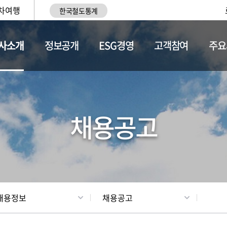
차여행
한국철도통계
사소개
정보공개
ESG경영
고객참여
주요
황
조직현황
채용정보
채용공고
채용정보
채용공고