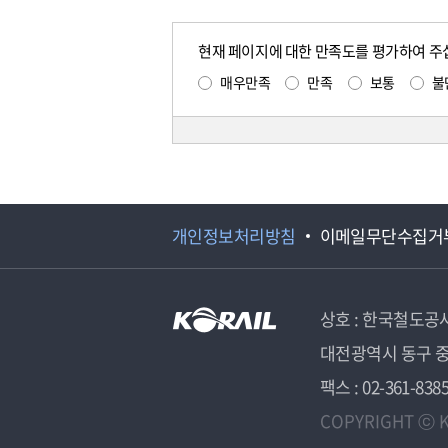
현재 페이지에 대한 만족도를 평가하여 주
매우만족
만족
보통
불
개인정보처리방침
이메일무단수집거
상호 : 한국철도공
대전광역시 동구 중
팩스 : 02-361-838
COPYRIGHT ⓒ K