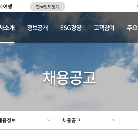
차여행
한국철도통계
사소개
정보공개
ESG경영
고객참여
주요
황
조직현황
채용정보
채용공고
채용정보
채용공고