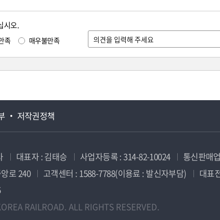
십시오.
만족
매우불만족
부
저작권정책
사
대표자 : 김태승
사업자등록 : 314-82-10024
통신판매업신
앙로 240
고객센터 : 1588-7788(이용료 : 발신자부담)
대표전화
5
OREA RAILROAD. ALL RIGHTS RESERVED.