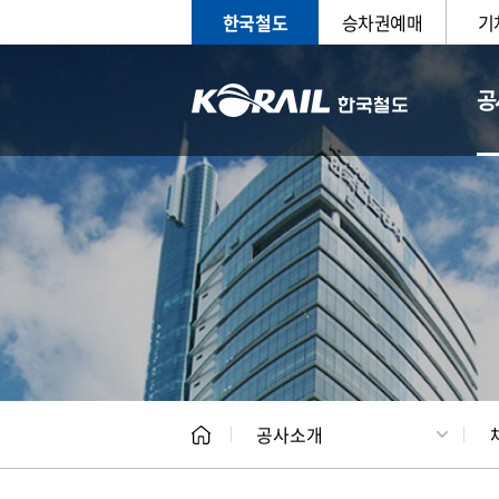
한국철도
승차권예매
기
공
CEO
일반현
공사소개