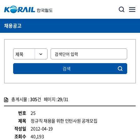
채용공고
검색
총게시물 :
305
건 페이지 :
29
/31
게시물 목록
코레일소개_경영공시_채용공고 목록 - 정보 제공
번호
25
제목
정규직 채용을 위한 인턴사원 공개모집
작성일
2012-04-19
조회수
40,193