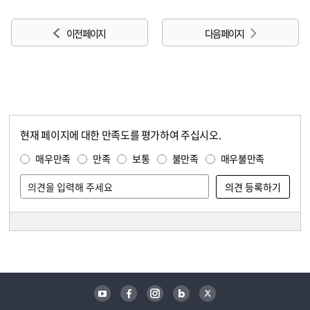
이전 페이지
다음 페이지
현재 페이지에 대한 만족도를 평가하여 주십시오.
콘텐츠 만족도 조사
만족도 조사
매우만족
만족
보통
불만족
매우불만족
담당자 정보
담당자 정보
유튜브
페이스북
인스타그램
블로그
트위터