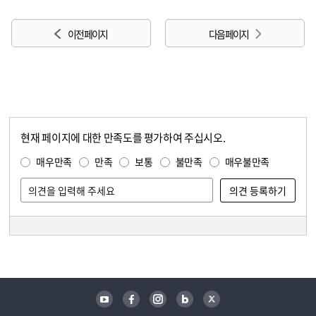
이전 페이지
다음 페이지
현재 페이지에 대한 만족도를 평가하여 주십시오.
콘텐츠 만족도 조사
만족도 조사
매우만족
만족
보통
불만족
매우불만족
담당자 정보
담당자 정보
유튜브
페이스북
인스타그램
블로그
트위터