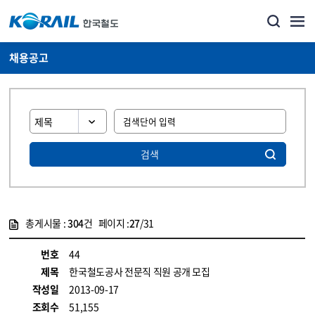
채용공고
검색
총게시물 :
304
건 페이지 :
27
/31
게시물 목록
코레일소개_경영공시_채용공고 목록 - 정보 제공
번호
44
제목
한국철도공사 전문직 직원 공개 모집
작성일
2013-09-17
조회수
51,155