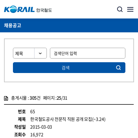
채용공고
검색
총게시물 :
305
건 페이지 :
25
/31
게시물 목록
코레일소개_경영공시_채용공고 목록 - 정보 제공
번호
65
제목
한국철도공사 전문직 직원 공개 모집(~3.24)
작성일
2015-03-03
조회수
16,972