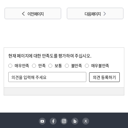
이전 페이지
다음 페이지
현재 페이지에 대한 만족도를 평가하여 주십시오.
콘텐츠 만족도 조사
만족도 조사
매우만족
만족
보통
불만족
매우불만족
담당자 정보
담당자 정보
유튜브
페이스북
인스타그램
블로그
트위터