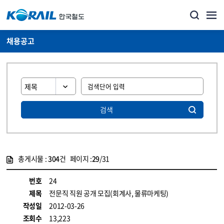
채용공고
검색
총게시물 :
304
건 페이지 :
29
/31
게시물 목록
코레일소개_경영공시_채용공고 목록 - 정보 제공
번호
24
제목
전문직 직원 공개 모집(회계사, 물류마케팅)
작성일
2012-03-26
조회수
13,223