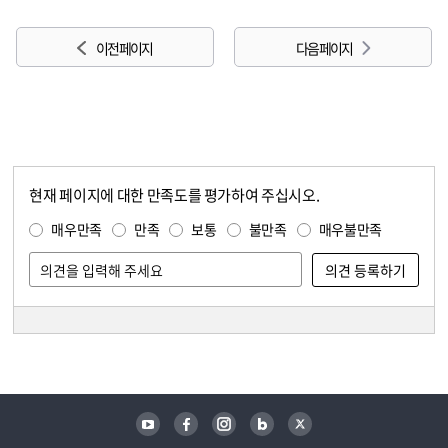
이전 페이지
다음 페이지
현재 페이지에 대한 만족도를 평가하여 주십시오.
콘텐츠 만족도 조사
만족도 조사
매우만족
만족
보통
불만족
매우불만족
담당자 정보
담당자 정보
유튜브
페이스북
인스타그램
블로그
트위터