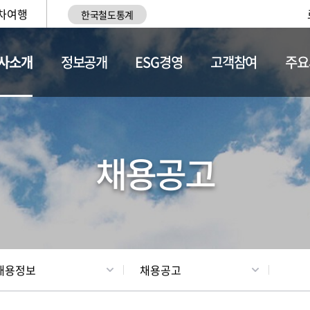
차여행
한국철도통계
사소개
정보공개
ESG경영
고객참여
주요
황
조직현황
채용정보
채용공고
채용정보
채용공고