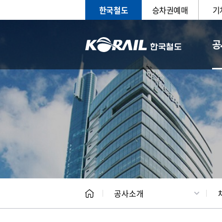
한국철도
승차권예매
기
공
CEO
일반현
공사소개