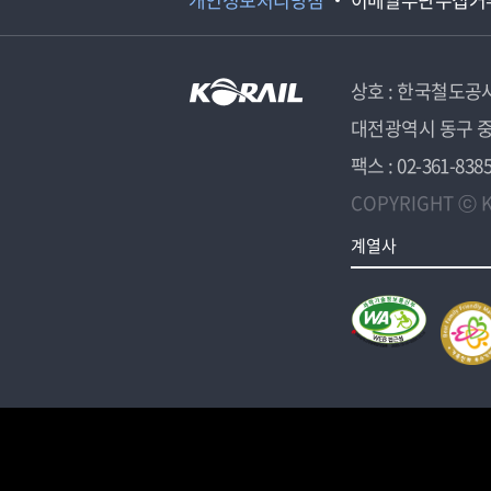
상호 : 한국철도공
대전광역시 동구 중
팩스 : 02-361-838
COPYRIGHT ⓒ K
계열사