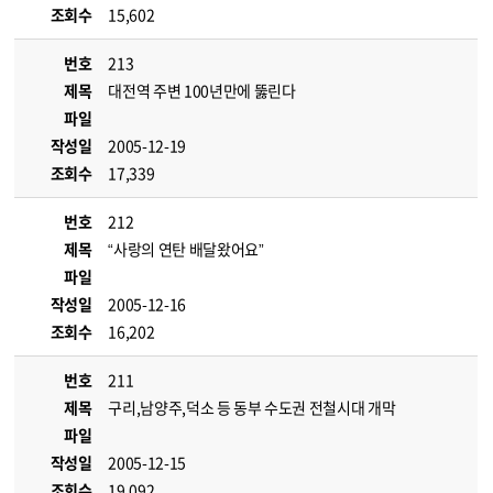
조회수
15,602
번호
213
제목
대전역 주변 100년만에 뚫린다
파일
작성일
2005-12-19
조회수
17,339
번호
212
제목
“사랑의 연탄 배달왔어요”
파일
작성일
2005-12-16
조회수
16,202
번호
211
제목
구리,남양주,덕소 등 동부 수도권 전철시대 개막
파일
작성일
2005-12-15
조회수
19,092