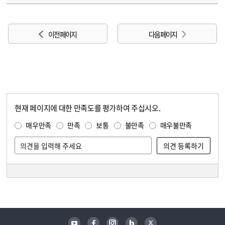
이전 페이지
다음 페이지
현재 페이지에 대한 만족도를 평가하여 주십시오.
콘텐츠 만족도 조사
만족도 조사
매우만족
만족
보통
불만족
매우불만족
담당자 정보
담당자 정보
유튜브
페이스북
인스타그램
블로그
트위터