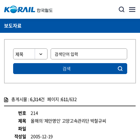
보도자료
검색
총게시물 :
6,314
건 페이지 :
611
/632
게시물 목록
뉴스·홍보_보도자료 목록 - 정보 제공
번호
214
제목
올해의 ‘제안명인’ 고양고속관리단 박철규씨
파일
작성일
2005-12-19