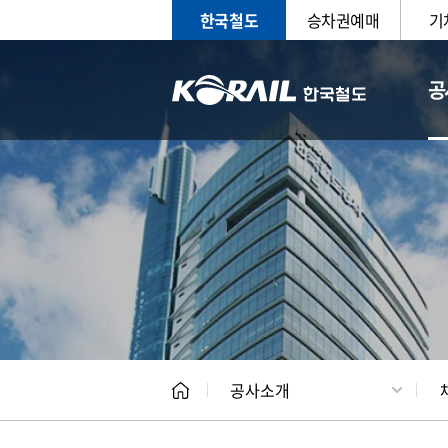
한국철도
승차권예매
기
공
CEO
일반현
공사소개