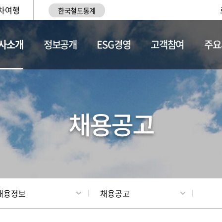
차여행
한국철도통계
사소개
정보공개
ESG경영
고객참여
주요
황
조직현황
채용정보
채용공고
채용정보
채용공고