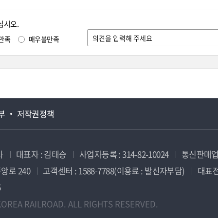
십시오.
만족
매우불만족
부
저작권정책
사
대표자 : 김태승
사업자등록 : 314-82-10024
통신판매업신
앙로 240
고객센터 : 1588-7788(이용료 : 발신자부담)
대표전화
5
OREA RAILROAD. ALL RIGHTS RESERVED.