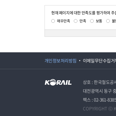
현재 페이지에 대한 만족도를 평가하여 주
매우만족
만족
보통
불
개인정보처리방침
이메일무단수집거
상호 : 한국철도공
대전광역시 동구 중
팩스 : 02-361-838
COPYRIGHT ⓒ K