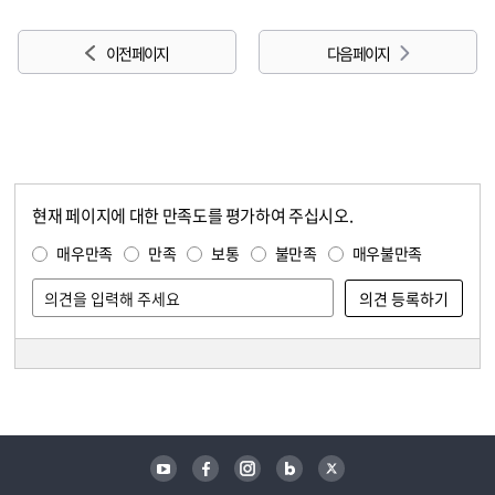
이전 페이지
다음 페이지
현재 페이지에 대한 만족도를 평가하여 주십시오.
콘텐츠 만족도 조사
만족도 조사
매우만족
만족
보통
불만족
매우불만족
담당자 정보
담당자 정보
유튜브
페이스북
인스타그램
블로그
트위터