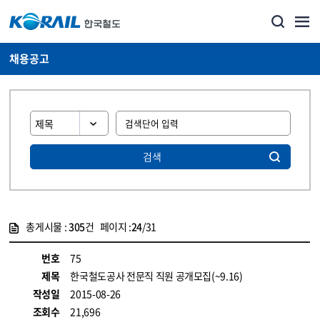
채용공고
검색
총게시물 :
305
건 페이지 :
24
/31
게시물 목록
코레일소개_경영공시_채용공고 목록 - 정보 제공
번호
75
제목
한국철도공사 전문직 직원 공개모집(~9.16)
작성일
2015-08-26
조회수
21,696