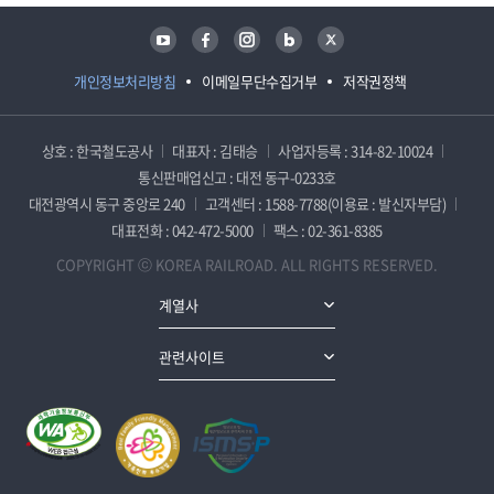
유튜브
페이스북
인스타그램
블로그
트위터
개인정보처리방침
이메일무단수집거부
저작권정책
상호 : 한국철도공사
대표자 : 김태승
사업자등록 : 314-82-10024
통신판매업신고 : 대전 동구-0233호
대전광역시 동구 중앙로 240
고객센터 : 1588-7788(이용료 : 발신자부담)
대표전화 : 042-472-5000
팩스 : 02-361-8385
COPYRIGHT ⓒ KOREA RAILROAD. ALL RIGHTS RESERVED.
계열사
관련사이트