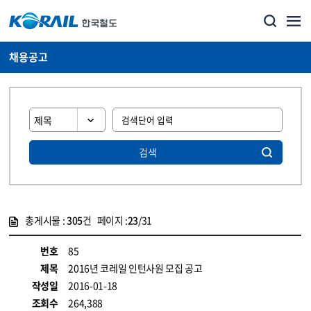
채용공고
검색
총게시물 :
305
건 페이지 :
23
/31
게시물 목록
코레일소개_경영공시_채용공고 목록 - 정보 제공
번호
85
제목
2016년 코레일 인턴사원 모집 공고
작성일
2016-01-18
조회수
264,388