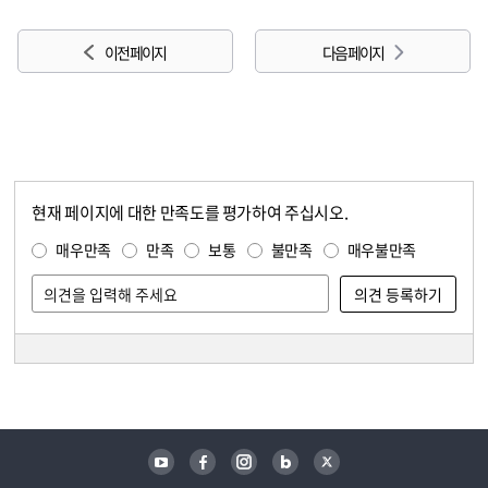
이전 페이지
다음 페이지
현재 페이지에 대한 만족도를 평가하여 주십시오.
콘텐츠 만족도 조사
만족도 조사
매우만족
만족
보통
불만족
매우불만족
담당자 정보
담당자 정보
유튜브
페이스북
인스타그램
블로그
트위터