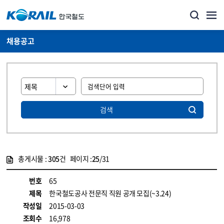
채용공고
검색
총게시물 :
305
건 페이지 :
25
/31
게시물 목록
코레일소개_경영공시_채용공고 목록 - 정보 제공
번호
65
제목
한국철도공사 전문직 직원 공개 모집(~3.24)
작성일
2015-03-03
조회수
16,978