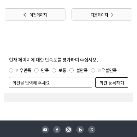
이전 페이지
다음 페이지
현재 페이지에 대한 만족도를 평가하여 주십시오.
콘텐츠 만족도 조사
만족도 조사
매우만족
만족
보통
불만족
매우불만족
담당자 정보
담당자 정보
유튜브
페이스북
인스타그램
블로그
트위터