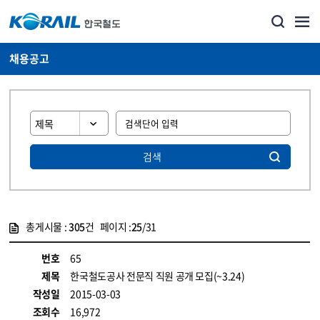
채용공고
검색
총게시물 :
305
건 페이지 :
25
/31
게시물 목록
코레일소개_경영공시_채용공고 목록 - 정보 제공
번호
65
제목
한국철도공사 전문직 직원 공개 모집(~3.24)
작성일
2015-03-03
조회수
16,972