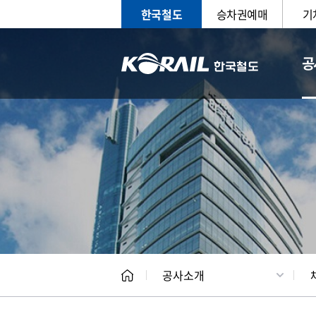
한국철도
승차권예매
기
공
CEO
일반현
공사소개