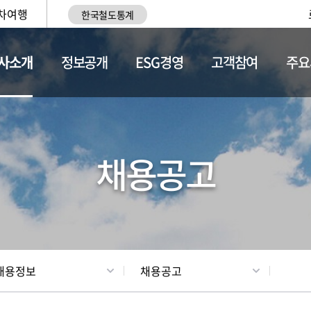
차여행
한국철도통계
사소개
정보공개
ESG경영
고객참여
주요
황
조직현황
채용정보
채용공고
채용정보
채용공고