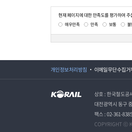
현재 페이지에 대한 만족도를 평가하여 주
매우만족
만족
보통
불
개인정보처리방침
이메일무단수집거
상호 : 한국철도공
대전광역시 동구 중
팩스 : 02-361-838
COPYRIGHT ⓒ K