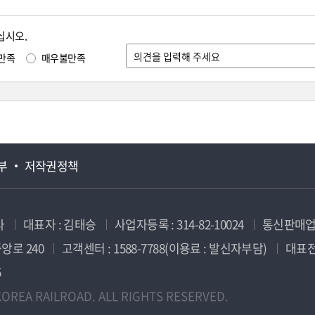
십시오.
만족
매우불만족
부
저작권정책
사
대표자 : 김태승
사업자등록 : 314-82-10024
통신판매업신
앙로 240
고객센터 : 1588-7788(이용료 : 발신자부담)
대표전화
5
OREA RAILROAD. ALL RIGHTS RESERVED.