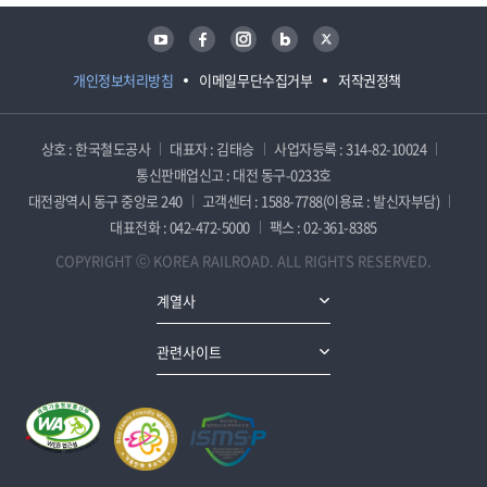
유튜브
페이스북
인스타그램
블로그
트위터
개인정보처리방침
이메일무단수집거부
저작권정책
상호 : 한국철도공사
대표자 : 김태승
사업자등록 : 314-82-10024
통신판매업신고 : 대전 동구-0233호
대전광역시 동구 중앙로 240
고객센터 : 1588-7788(이용료 : 발신자부담)
대표전화 : 042-472-5000
팩스 : 02-361-8385
COPYRIGHT ⓒ KOREA RAILROAD. ALL RIGHTS RESERVED.
계열사
관련사이트