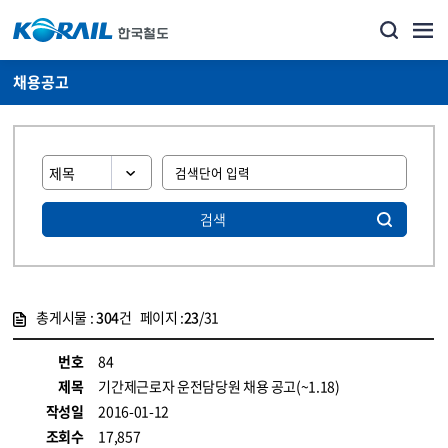
채용공고
검색
총게시물 :
304
건 페이지 :
23
/31
게시물 목록
코레일소개_경영공시_채용공고 목록 - 정보 제공
번호
84
제목
기간제근로자 운전담당원 채용 공고(~1.18)
작성일
2016-01-12
조회수
17,857