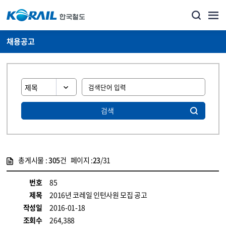
채용공고
검색
총게시물 :
305
건 페이지 :
23
/31
게시물 목록
코레일소개_경영공시_채용공고 목록 - 정보 제공
번호
85
제목
2016년 코레일 인턴사원 모집 공고
작성일
2016-01-18
조회수
264,388