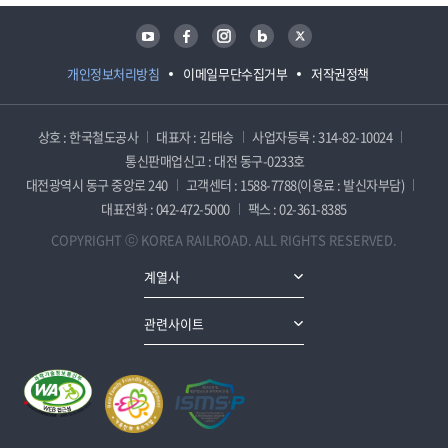
유튜브
페이스북
인스타그램
블로그
트위터
개인정보처리방침
이메일무단수집거부
저작권정책
상호 : 한국철도공사
대표자 : 김태승
사업자등록 : 314-82-10024
통신판매업신고 : 대전 동구-0233호
대전광역시 동구 중앙로 240
고객센터 : 1588-7788(이용료 : 발신자부담)
대표전화 : 042-472-5000
팩스 : 02-361-8385
COPYRIGHT ⓒ KOREA RAILROAD. ALL RIGHTS RESERVED.
계열사
관련사이트