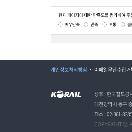
현재 페이지에 대한 만족도를 평가하여 주
매우만족
만족
보통
불
개인정보처리방침
이메일무단수집거
상호 : 한국철도공
대전광역시 동구 중
팩스 : 02-361-838
COPYRIGHT ⓒ K