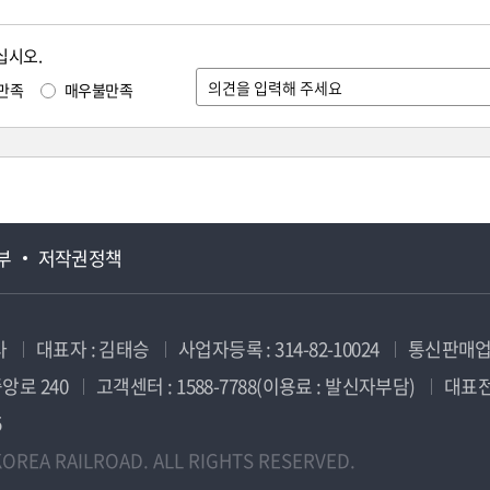
십시오.
만족
매우불만족
부
저작권정책
사
대표자 : 김태승
사업자등록 : 314-82-10024
통신판매업신
앙로 240
고객센터 : 1588-7788(이용료 : 발신자부담)
대표전화
5
OREA RAILROAD. ALL RIGHTS RESERVED.