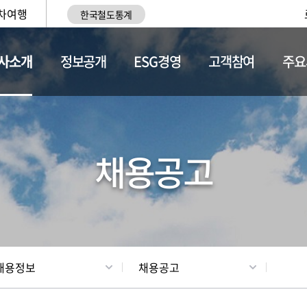
차여행
한국철도통계
사소개
정보공개
ESG경영
고객참여
주요
황
조직현황
채용정보
채용공고
채용정보
채용공고