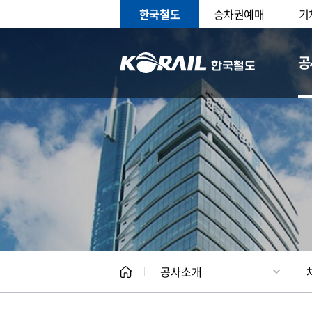
한국철도
승차권예매
기
공
CEO
일반현
공사소개