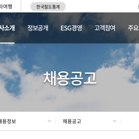
차여행
한국철도통계
사소개
정보공개
ESG경영
고객참여
주요
황
조직현황
채용정보
채용공고
채용정보
채용공고