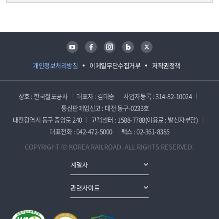
담당자 정보
담당자 정보
유튜브
페이스북
인스타그램
블로그
트위터
개인정보처리방침
이메일무단수집거부
저작권정책
상호 : 한국철도공사
대표자 : 김태승
사업자등록 : 314-82-10024
통신판매업신고 : 대전 동구-0233호
대전광역시 동구 중앙로 240
고객센터 : 1588-7788(이용료 : 발신자부담)
대표전화 : 042-472-5000
팩스 : 02-361-8385
COPYRIGHT ⓒ KOREA RAILROAD. ALL RIGHTS RESERVED.
계열사
관련사이트