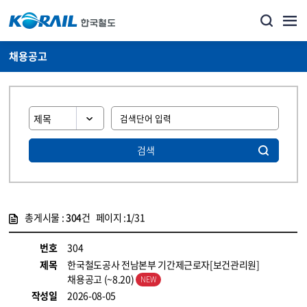
채용공고
검색
총게시물 :
304
건 페이지 :
1
/31
게시물 목록
코레일소개_경영공시_채용공고 목록 - 정보 제공
번호
304
제목
한국철도공사 전남본부 기간제근로자[보건관리원]
채용공고 (~8.20)
작성일
2026-08-05