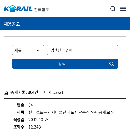
채용공고
검색
총게시물 :
304
건 페이지 :
28
/31
게시물 목록
코레일소개_경영공시_채용공고 목록 - 정보 제공
번호
34
제목
한국철도공사 사이클단 지도자 전문직 직원 공개 모집
작성일
2012-10-24
조회수
12,243