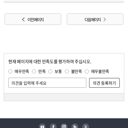
이전 페이지
다음 페이지
현재 페이지에 대한 만족도를 평가하여 주십시오.
콘텐츠 만족도 조사
만족도 조사
매우만족
만족
보통
불만족
매우불만족
담당자 정보
담당자 정보
유튜브
페이스북
인스타그램
블로그
트위터