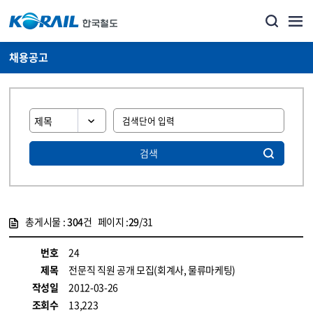
채용공고
검색
총게시물 :
304
건 페이지 :
29
/31
게시물 목록
코레일소개_경영공시_채용공고 목록 - 정보 제공
번호
24
제목
전문직 직원 공개 모집(회계사, 물류마케팅)
작성일
2012-03-26
조회수
13,223