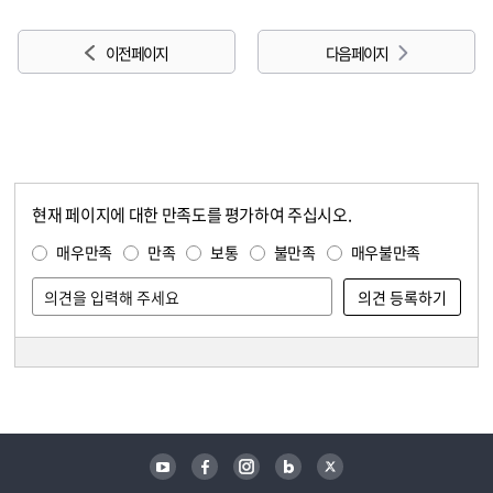
이전 페이지
다음 페이지
현재 페이지에 대한 만족도를 평가하여 주십시오.
콘텐츠 만족도 조사
만족도 조사
매우만족
만족
보통
불만족
매우불만족
담당자 정보
담당자 정보
유튜브
페이스북
인스타그램
블로그
트위터