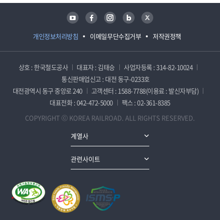
유튜브
페이스북
인스타그램
블로그
트위터
개인정보처리방침
이메일무단수집거부
저작권정책
상호 : 한국철도공사
대표자 : 김태승
사업자등록 : 314-82-10024
통신판매업신고 : 대전 동구-0233호
대전광역시 동구 중앙로 240
고객센터 : 1588-7788(이용료 : 발신자부담)
대표전화 : 042-472-5000
팩스 : 02-361-8385
COPYRIGHT ⓒ KOREA RAILROAD. ALL RIGHTS RESERVED.
계열사
관련사이트