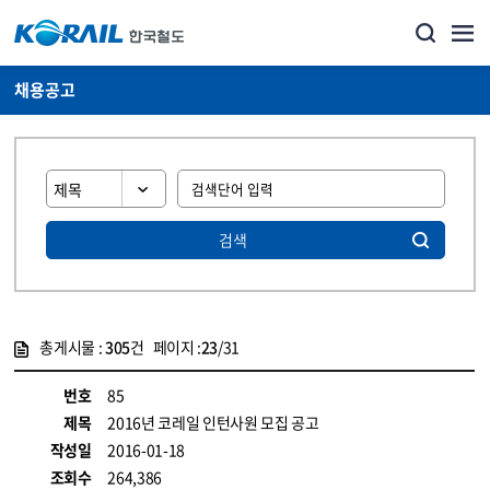
채용공고
검색
총게시물 :
305
건 페이지 :
23
/31
게시물 목록
코레일소개_경영공시_채용공고 목록 - 정보 제공
번호
85
제목
2016년 코레일 인턴사원 모집 공고
작성일
2016-01-18
조회수
264,386