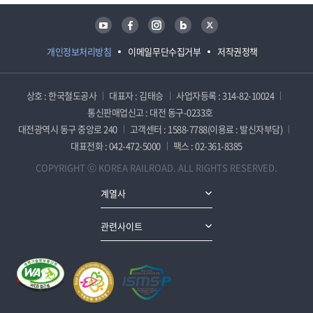
유튜브
페이스북
인스타그램
블로그
트위터
개인정보처리방침
이메일무단수집거부
저작권정책
상호 : 한국철도공사
대표자 : 김태승
사업자등록 : 314-82-10024
통신판매업신고 : 대전 동구-0233호
대전광역시 동구 중앙로 240
고객센터 : 1588-7788(이용료 : 발신자부담)
대표전화 : 042-472-5000
팩스 : 02-361-8385
COPYRIGHT ⓒ KOREA RAILROAD. ALL RIGHTS RESERVED.
계열사
관련사이트