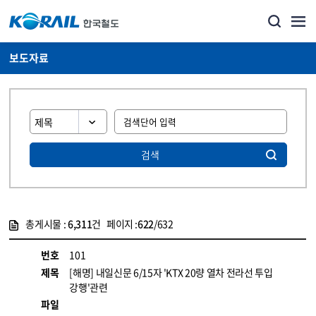
보도자료
검색
총게시물 :
6,311
건 페이지 :
622
/632
게시물 목록
뉴스·홍보_보도자료 목록 - 정보 제공
번호
101
제목
[해명] 내일신문 6/15자 'KTX 20량 열차 전라선 투입
강행'관련
파일