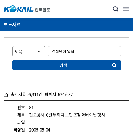
보도자료
검색
총게시물 :
6,311
건 페이지 :
624
/632
게시물 목록
뉴스·홍보_보도자료 목록 - 정보 제공
번호
81
제목
철도공사, 6일 무의탁 노인 초청 어버이날 행사
파일
작성일
2005-05-04