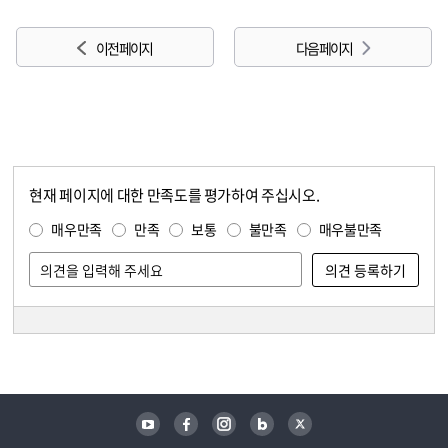
이전 페이지
다음 페이지
현재 페이지에 대한 만족도를 평가하여 주십시오.
콘텐츠 만족도 조사
만족도 조사
매우만족
만족
보통
불만족
매우불만족
담당자 정보
담당자 정보
유튜브
페이스북
인스타그램
블로그
트위터