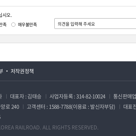
십시오.
만족
매우불만족
부
저작권정책
사
대표자 : 김태승
사업자등록 : 314-82-10024
통신판매업신
앙로 240
고객센터 : 1588-7788(이용료 : 발신자부담)
대표전화
5
OREA RAILROAD. ALL RIGHTS RESERVED.