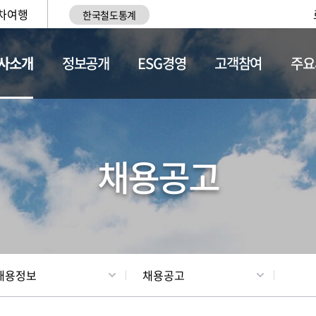
차여행
한국철도통계
사소개
정보공개
ESG경영
고객참여
주요
황
조직현황
채용정보
채용공고
채용정보
채용공고