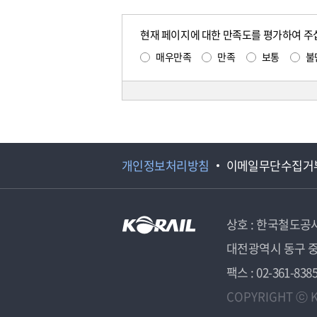
현재 페이지에 대한 만족도를 평가하여 주
매우만족
만족
보통
불
개인정보처리방침
이메일무단수집거
상호 : 한국철도공
대전광역시 동구 중
팩스 : 02-361-838
COPYRIGHT ⓒ K