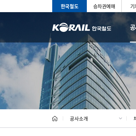
한국철도
승차권예매
기
공
CEO
일반현
공사소개