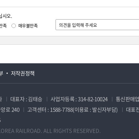
십시오.
만족
매우불만족
부
저작권정책
사
대표자 : 김태승
사업자등록 : 314-82-10024
통신판매업신
앙로 240
고객센터 : 1588-7788(이용료 : 발신자부담)
대표전화
5
OREA RAILROAD. ALL RIGHTS RESERVED.