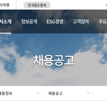
차여행
한국철도통계
사소개
정보공개
ESG경영
고객참여
주요
황
조직현황
채용정보
채용공고
채용정보
채용공고