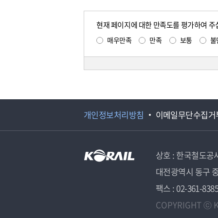
현재 페이지에 대한 만족도를 평가하여 주
매우만족
만족
보통
불
개인정보처리방침
이메일무단수집거
상호 : 한국철도공
대전광역시 동구 중
팩스 : 02-361-838
COPYRIGHT ⓒ K