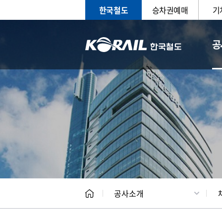
한국철도
승차권예매
기
공
CEO
일반현
공사소개