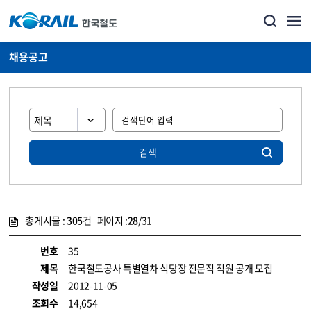
채용공고
검색
총게시물 :
305
건 페이지 :
28
/31
게시물 목록
코레일소개_경영공시_채용공고 목록 - 정보 제공
번호
35
제목
한국철도공사 특별열차 식당장 전문직 직원 공개 모집
작성일
2012-11-05
조회수
14,654