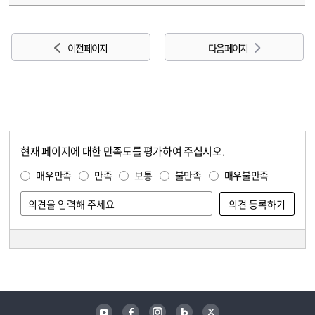
이전 페이지
다음 페이지
현재 페이지에 대한 만족도를 평가하여 주십시오.
콘텐츠 만족도 조사
만족도 조사
매우만족
만족
보통
불만족
매우불만족
담당자 정보
담당자 정보
유튜브
페이스북
인스타그램
블로그
트위터