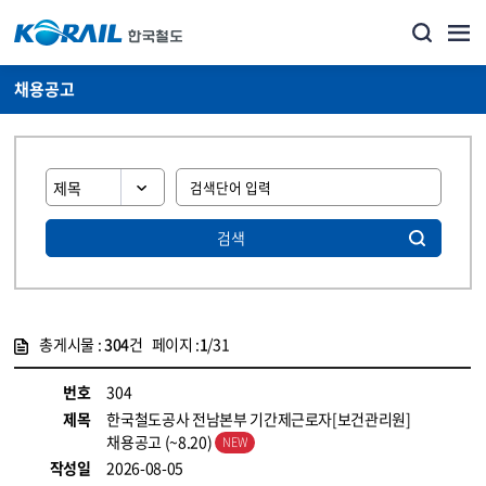
채용공고
검색
총게시물 :
304
건 페이지 :
1
/31
게시물 목록
코레일소개_경영공시_채용공고 목록 - 정보 제공
번호
304
제목
한국철도공사 전남본부 기간제근로자[보건관리원]
채용공고 (~8.20)
작성일
2026-08-05