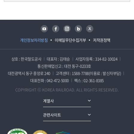
담당자 정보
담당자 정보
유튜브
페이스북
인스타그램
블로그
트위터
개인정보처리방침
이메일무단수집거부
저작권정책
상호 : 한국철도공사
대표자 : 김태승
사업자등록 : 314-82-10024
통신판매업신고 : 대전 동구-0233호
대전광역시 동구 중앙로 240
고객센터 : 1588-7788(이용료 : 발신자부담)
대표전화 : 042-472-5000
팩스 : 02-361-8385
COPYRIGHT ⓒ KOREA RAILROAD. ALL RIGHTS RESERVED.
계열사
관련사이트