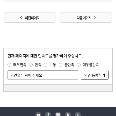
이전 페이지
다음 페이지
현재 페이지에 대한 만족도를 평가하여 주십시오.
콘텐츠 만족도 조사
만족도 조사
매우만족
만족
보통
불만족
매우불만족
담당자 정보
담당자 정보
유튜브
페이스북
인스타그램
블로그
트위터