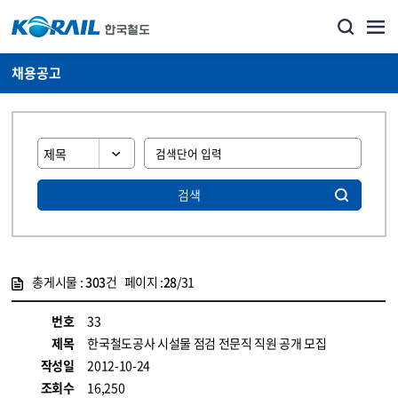
채용공고
검색
총게시물 :
303
건 페이지 :
28
/31
게시물 목록
코레일소개_경영공시_채용공고 목록 - 정보 제공
번호
33
제목
한국철도공사 시설물 점검 전문직 직원 공개 모집
작성일
2012-10-24
조회수
16,250