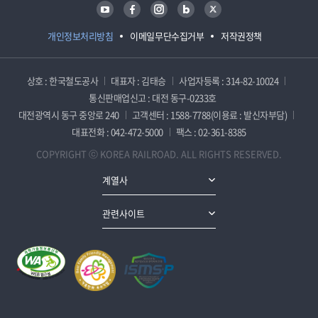
유튜브
페이스북
인스타그램
블로그
트위터
개인정보처리방침
이메일무단수집거부
저작권정책
상호 : 한국철도공사
대표자 : 김태승
사업자등록 : 314-82-10024
통신판매업신고 : 대전 동구-0233호
대전광역시 동구 중앙로 240
고객센터 : 1588-7788(이용료 : 발신자부담)
대표전화 : 042-472-5000
팩스 : 02-361-8385
COPYRIGHT ⓒ KOREA RAILROAD. ALL RIGHTS RESERVED.
계열사
관련사이트