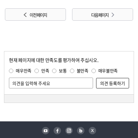
이전 페이지
다음 페이지
현재 페이지에 대한 만족도를 평가하여 주십시오.
콘텐츠 만족도 조사
만족도 조사
매우만족
만족
보통
불만족
매우불만족
담당자 정보
담당자 정보
유튜브
페이스북
인스타그램
블로그
트위터