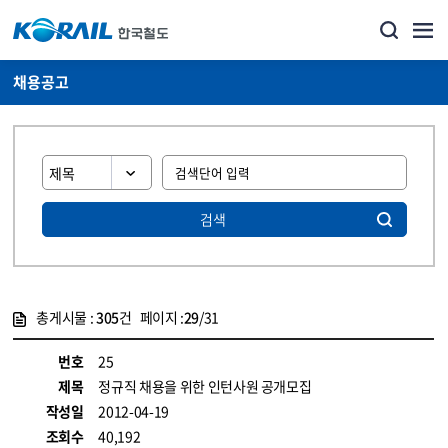
채용공고
검색
총게시물 :
305
건 페이지 :
29
/31
게시물 목록
코레일소개_경영공시_채용공고 목록 - 정보 제공
번호
25
제목
정규직 채용을 위한 인턴사원 공개모집
작성일
2012-04-19
조회수
40,192